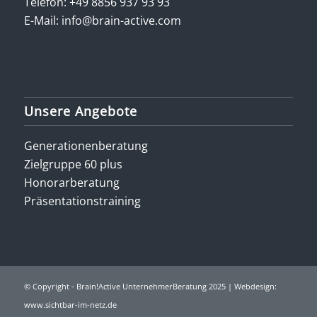
Telefon:
+49 8856 937 93 93
E-Mail:
info@brain-active.com
Unsere Angebote
Generationenberatung
Zielgruppe 60 plus
Honorarberatung
Präsentationstraining
© Copyright - Brain!Active UnternehmerBeratung 2025 | Webdesign:
www.sichtbar-im-netz.de