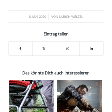
/
8. MAI 2020
VON
ULRICH WELZEL
Eintrag teilen
Das könnte Dich auch interessieren