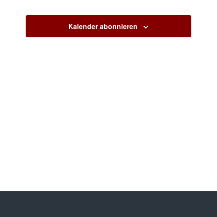
Ansichte
Veranstaltungen
Veranstaltun
Navigati
Kalender abonnieren