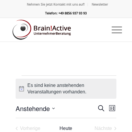
Nehmen Sie jetzt Kontakt mit uns auf!
Newsletter
Telefon: +49 8856 937 93 93
Veranstaltungen
Es sind keine anstehenden
Hinweis
Veranstaltungen vorhanden.
Veransta
Verans
Anstehende
Suche
Liste
Ansicht
Suche
Datum
Naviga
und
wählen.
Vorherige
Heute
Nächste