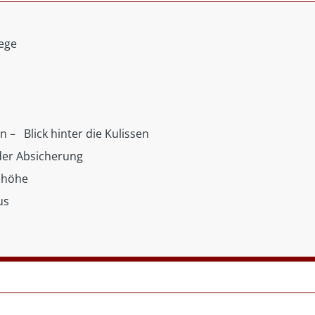
ege
 – Blick hinter die Kulissen
 der Absicherung
nhöhe
us