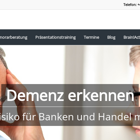
Telefon: +
norarberatung
Präsentationstraining
Termine
Blog
Brain!Act
Demenz erkennen
isiko für Banken und Handel 