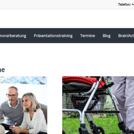
Telefon: +
norarberatung
Präsentationstraining
Termine
Blog
Brain!Act
he