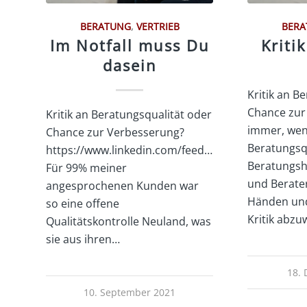
BERATUNG
,
VERTRIEB
BER
Im Notfall muss Du
Kriti
dasein
Kritik an B
Chance zur
Kritik an Beratungsqualität oder
immer, wenn
Chance zur Verbesserung?
Beratungsqu
https://www.linkedin.com/feed/update/urn:li:acti
Beratungsh
Für 99% meiner
und Berater
angesprochenen Kunden war
Händen und
so eine offene
Kritik abz
Qualitätskontrolle Neuland, was
sie aus ihren…
18.
10. September 2021