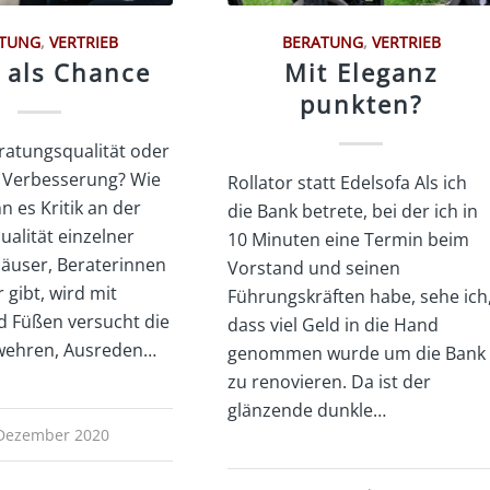
ATUNG
,
VERTRIEB
BERATUNG
,
VERTRIEB
k als Chance
Mit Eleganz
punkten?
eratungsqualität oder
 Verbesserung? Wie
Rollator statt Edelsofa Als ich
 es Kritik an der
die Bank betrete, bei der ich in
alität einzelner
vity:6828243831645978624/
10 Minuten eine Termin beim
äuser, Beraterinnen
Vorstand und seinen
 gibt, wird mit
Führungskräften habe, sehe ich
 Füßen versucht die
dass viel Geld in die Hand
uwehren, Ausreden…
genommen wurde um die Bank
zu renovieren. Da ist der
glänzende dunkle…
 Dezember 2020