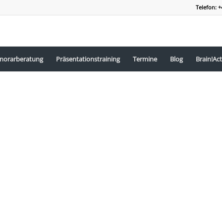
Telefon: +
norarberatung
Präsentationstraining
Termine
Blog
Brain!Act