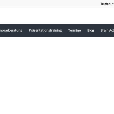
Telefon: +
norarberatung
Präsentationstraining
Termine
Blog
Brain!Act