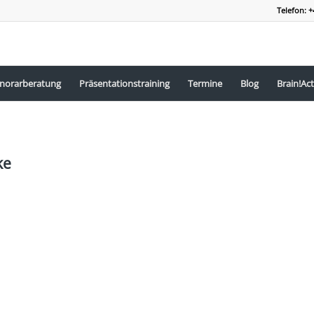
Telefon: +
norarberatung
Präsentationstraining
Termine
Blog
Brain!Act
ke