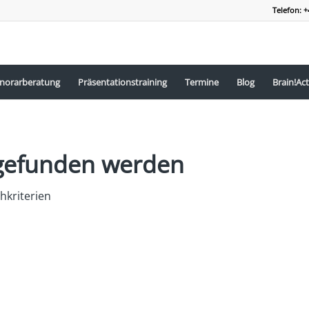
Telefon: +
norarberatung
Präsentationstraining
Termine
Blog
Brain!Act
s gefunden werden
hkriterien