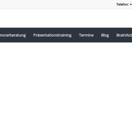
Telefon: +
norarberatung
Präsentationstraining
Termine
Blog
Brain!Act