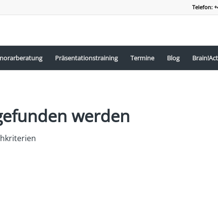
Telefon: +
norarberatung
Präsentationstraining
Termine
Blog
Brain!Act
s gefunden werden
hkriterien