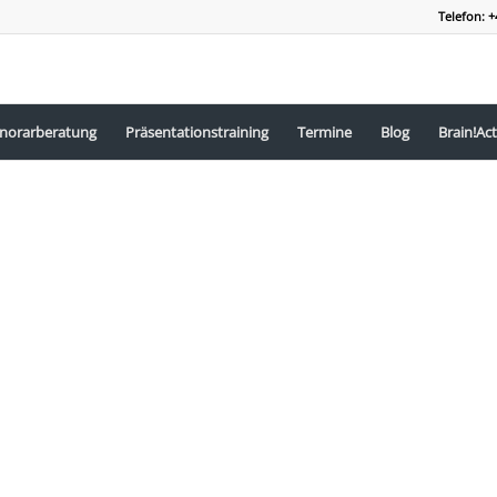
Telefon: +
norarberatung
Präsentationstraining
Termine
Blog
Brain!Act