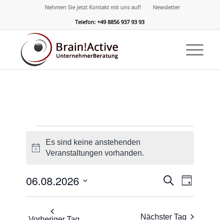
Nehmen Sie jetzt Kontakt mit uns auf!
Newsletter
Telefon: +49 8856 937 93 93
Veranstaltungen
Es sind keine anstehenden
für
Hinweis
Veranstaltungen vorhanden.
6.
Veransta
Verans
06.08.2026
Suche
August
Tag
Ansicht
Suche
Datum
Naviga
2026
und
wählen.
Nächster Tag
Vorheriger Tag