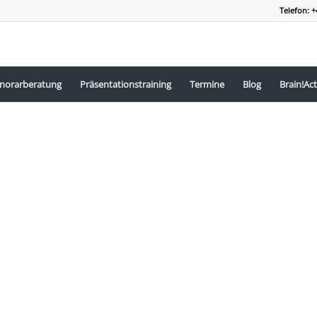
Telefon: +
norarberatung
Präsentationstraining
Termine
Blog
Brain!Act