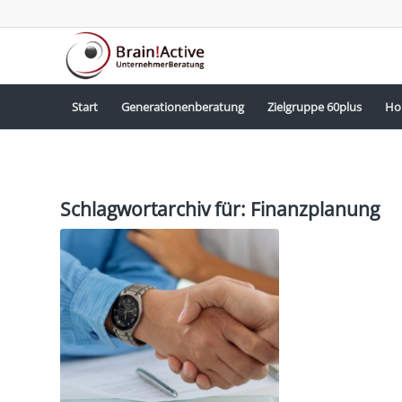
Start
Generationenberatung
Zielgruppe 60plus
Ho
Schlagwortarchiv für:
Finanzplanung