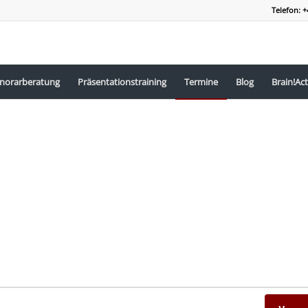
Telefon: +
norarberatung
Präsentationstraining
Termine
Blog
Brain!Act