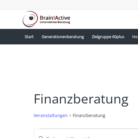
Start
Generationenberatung
Zielgruppe 60plus
Ho
Finanzberatung
Veranstaltungen
Finanzberatung
Veranstaltungen
Veranstaltungen
Bitte